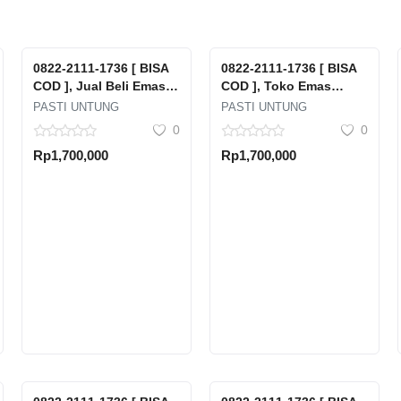
0822-2111-1736 [ BISA
0822-2111-1736 [ BISA
COD ], Jual Beli Emas
COD ], Toko Emas
Lantakan Pisangan
Terdekat Karet Setia
PASTI UNTUNG
PASTI UNTUNG
Baru Matraman Kota
Budi Kota Jakarta
0
0
Jakarta Timur Dki
Selatan Dki Jakarta
Rp1,700,000
Rp1,700,000
Jakarta