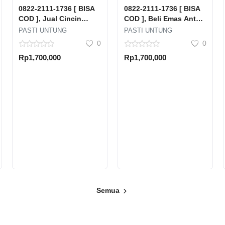
0822-2111-1736 [ BISA
0822-2111-1736 [ BISA
COD ], Jual Cincin
COD ], Beli Emas Antam
Emas Rusak Tanpa
Dimana Pulau Tidung
PASTI UNTUNG
PASTI UNTUNG
Surat Karet Setia Budi
Kepulauan Seribu
0
0
Kota Jakarta Selatan
Selatan Kabupaten
Rp1,700,000
Rp1,700,000
Dki Jakarta
Kepulauan Seribu Dki
Jakarta
Semua