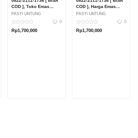
0822-2111-1736 [ BISA
0822-2111-1736 [ BISA
COD ], Toko Emas
COD ], Harga Emas
Terdekat Kuningan
Antam Pulau Untung
PASTI UNTUNG
PASTI UNTUNG
Timur Setia Budi Kota
Jawa Kepulauan Seribu
0
0
Jakarta Selatan Dki
Selatan Kabupaten
Rp1,700,000
Rp1,700,000
Jakarta
Kepulauan Seribu Dki
Jakarta