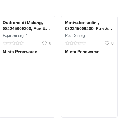
Outbond di Malang,
Motivator kediri ,
082245009200, Fun &
082245009200, Fun &
Aplikatif, Dian Saputra
Aplikatif, Dian Saputra
Fajar Sinergi 4
Rezi Sinergi
0
0
Minta Penawaran
Minta Penawaran