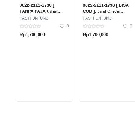
0822-2111-1736 [
0822-2111-1736 [ BISA
TANPA PAJAK dan
COD ], Jual Cincin
POTONGAN ], Tempat
Emas Rusak Tanpa
PASTI UNTUNG
PASTI UNTUNG
Jual Beli Emas Antam
Surat Pasar Manggis
0
0
Terdekat Jawa Tengah
Setia Budi Kota Jakarta
Rp1,700,000
Rp1,700,000
Kabupaten Batang
Selatan Dki Jakarta
Batang Kalipucang
Kulon