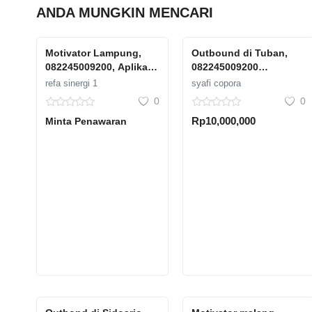
ANDA MUNGKIN MENCARI
Motivator Lampung,
Outbound di Tuban,
082245009200, Aplikatif
082245009200
& Inovatif, Dian Saputra
Terpercaya fun
refa sinergi 1
syafi copora
0
0
Rp10,000,000
Minta Penawaran