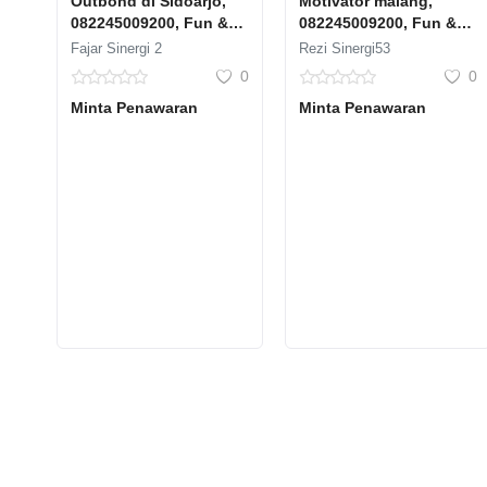
Outbond di Sidoarjo,
Motivator malang,
082245009200, Fun &
082245009200, Fun &
Aplikatif, Dian Saputra
Aplikatif, Dian Saputra
Fajar Sinergi 2
Rezi Sinergi53
0
0
Minta Penawaran
Minta Penawaran