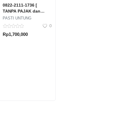
0822-2111-1736 [
TANPA PAJAK dan
POTONGAN ], Tempat
PASTI UNTUNG
Jual Beli Emas Antam
0
Terdekat Jawa Tengah
Rp1,700,000
Kabupaten Batang
Batang Kauman