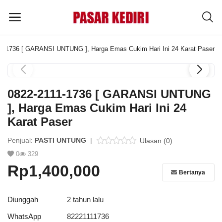
11-1736 [ GARANSI UNTUNG ], Harga Emas Cukim Hari Ini 24 Karat Paser
Pasang
Iklan
0822-2111-1736 [ GARANSI UNTUNG
MENU UTAMA
], Harga Emas Cukim Hari Ini 24
Karat Paser
Kategori
Penjual:
PASTI UNTUNG
|
Ulasan (0)
0
329
Home
Rp1,400,000
Bertanya
Wishlist
Blog
Diunggah
2 tahun lalu
WhatsApp
82221111736
Tentang Kami