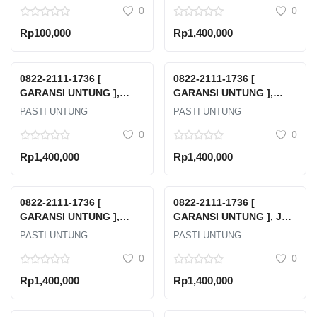
0
0
Of Industry
Rp100,000
Rp1,400,000
0822-2111-1736 [
0822-2111-1736 [
GARANSI UNTUNG ],
GARANSI UNTUNG ],
Harga Emas Cukim Hari
Harga Emas Cukim
PASTI UNTUNG
PASTI UNTUNG
Ini Kota Balikpapan
Tanggamus
0
0
Rp1,400,000
Rp1,400,000
0822-2111-1736 [
0822-2111-1736 [
GARANSI UNTUNG ],
GARANSI UNTUNG ], Jual
Harga Emas Cukim Hari
Emas Hasil Tambang
PASTI UNTUNG
PASTI UNTUNG
Ini Tuban
Pohuwato
0
0
Rp1,400,000
Rp1,400,000