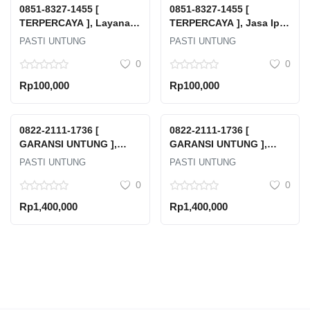
0851-8327-1455 [
0851-8327-1455 [
TERPERCAYA ], Layanan
TERPERCAYA ], Jasa Ipal
Pengolahan Limbah
Timor Tengah Utara
PASTI UNTUNG
PASTI UNTUNG
Kendal
0
0
Rp100,000
Rp100,000
0822-2111-1736 [
0822-2111-1736 [
GARANSI UNTUNG ],
GARANSI UNTUNG ],
Harga Emas Cukim
Batu Emas Murni Tebing
PASTI UNTUNG
PASTI UNTUNG
Klaten
Tinggi
0
0
Rp1,400,000
Rp1,400,000