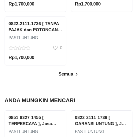
Kepulauan Seribu Dki
Rp1,700,000
Rp1,700,000
Jakarta
0822-2111-1736 [ TANPA
PAJAK dan POTONGAN ],
Tempat Jual Beli Emas
PASTI UNTUNG
Antam Terdekat Jawa
0
Tengah Kabupaten
Batang Batang Kauman
Rp1,700,000
Semua
ANDA MUNGKIN MENCARI
0851-8327-1455 [
0822-2111-1736 [
TERPERCAYA ], Jasa
GARANSI UNTUNG ], Jual
Transportasi Limbah
Emas Hasil Tambang
PASTI UNTUNG
PASTI UNTUNG
Terdekat Suryacipta City
Halmahera Selatan