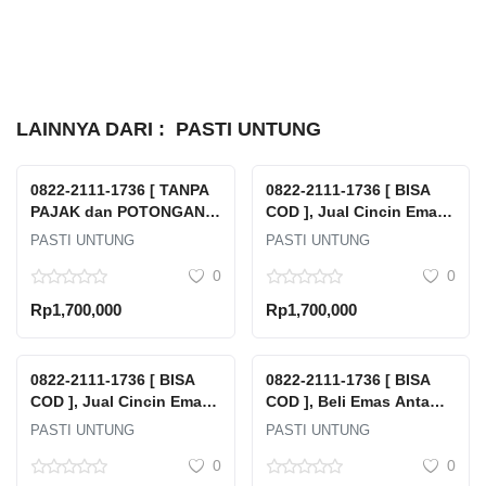
LAINNYA DARI :
PASTI UNTUNG
0822-2111-1736 [ TANPA
0822-2111-1736 [ BISA
PAJAK dan POTONGAN ],
COD ], Jual Cincin Emas
Tempat Jual Beli Emas
Rusak Tanpa Surat Pasar
PASTI UNTUNG
PASTI UNTUNG
Antam Terdekat Jawa
Manggis Setia Budi Kota
0
0
Tengah Kabupaten
Jakarta Selatan Dki
Batang Batang
Jakarta
Rp1,700,000
Rp1,700,000
Kalipucang Kulon
0822-2111-1736 [ BISA
0822-2111-1736 [ BISA
COD ], Jual Cincin Emas
COD ], Beli Emas Antam
Rusak Tanpa Surat Karet
Dimana Pulau Tidung
PASTI UNTUNG
PASTI UNTUNG
Setia Budi Kota Jakarta
Kepulauan Seribu
0
0
Selatan Dki Jakarta
Selatan Kabupaten