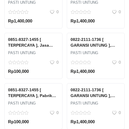
Harga Jual Beli Emas
Harga Emas Cukim
PASTI UNTUNG
PASTI UNTUNG
Murni Berapa Karat Bone
Lampung Selatan
0
0
Bolango
Rp1,400,000
Rp1,400,000
0851-8327-1455 [
0822-2111-1736 [
TERPERCAYA ], Jasa
GARANSI UNTUNG ],
Transportasi Limbah
Harga Emas Cukim Hari
PASTI UNTUNG
PASTI UNTUNG
Terdekat Suryacipta City
Ini 24 Karat Kota Pangkal
0
0
Of Industry
Pinang
Rp100,000
Rp1,400,000
0851-8327-1455 [
0822-2111-1736 [
TERPERCAYA ], Pabrik
GARANSI UNTUNG ],
Pengolahan Air Limbah
Harga Emas Cukim
PASTI UNTUNG
PASTI UNTUNG
Pidie
Boyolali
0
0
Rp100,000
Rp1,400,000