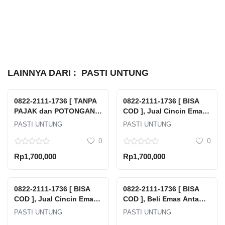
LAINNYA DARI :
PASTI UNTUNG
0822-2111-1736 [ TANPA
0822-2111-1736 [ BISA
PAJAK dan POTONGAN ],
COD ], Jual Cincin Emas
Tempat Jual Beli Emas
Rusak Tanpa Surat Pasar
PASTI UNTUNG
PASTI UNTUNG
Antam Terdekat Jawa
Manggis Setia Budi Kota
0
0
Tengah Kabupaten
Jakarta Selatan Dki
Batang Batang
Jakarta
Rp1,700,000
Rp1,700,000
Kalipucang Kulon
0822-2111-1736 [ BISA
0822-2111-1736 [ BISA
COD ], Jual Cincin Emas
COD ], Beli Emas Antam
Rusak Tanpa Surat Karet
Dimana Pulau Tidung
PASTI UNTUNG
PASTI UNTUNG
Setia Budi Kota Jakarta
Kepulauan Seribu