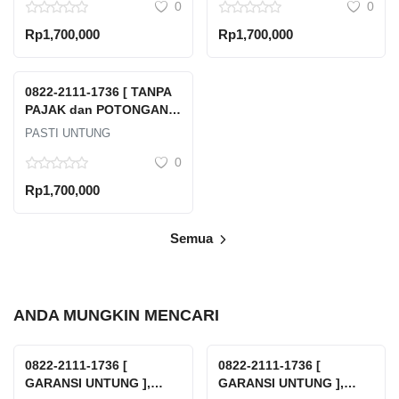
0
0
Selatan Dki Jakarta
Selatan Kabupaten
Kepulauan Seribu Dki
Rp1,700,000
Rp1,700,000
Jakarta
0822-2111-1736 [ TANPA
PAJAK dan POTONGAN ],
Tempat Jual Beli Emas
PASTI UNTUNG
Antam Terdekat Jawa
0
Tengah Kabupaten
Batang Batang Kauman
Rp1,700,000
Semua
ANDA MUNGKIN MENCARI
0822-2111-1736 [
0822-2111-1736 [
GARANSI UNTUNG ],
GARANSI UNTUNG ],