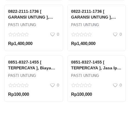
0822-2111-1736 [
0822-2111-1736 [
GARANSI UNTUNG ],
GARANSI UNTUNG ],
Harga Jual Beli Emas
Harga Emas Cukim Hari
PASTI UNTUNG
PASTI UNTUNG
Murni Berapa Karat
Ini Depok
0
0
Gorontalo
Rp1,400,000
Rp1,400,000
0851-8327-1455 [
0851-8327-1455 [
TERPERCAYA ], Biaya
TERPERCAYA ], Jasa Ipal
Pengurusan Izin Limbah
Timor Tengah Selatan
PASTI UNTUNG
PASTI UNTUNG
B3 Terdekat Kawasan
0
0
Industri Sekupang
Makmur Abadi
Rp100,000
Rp100,000