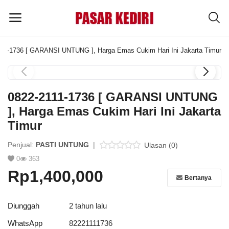
111-1736 [ GARANSI UNTUNG ], Harga Emas Cukim Hari Ini Jakarta Timur
Pasang
Iklan
0822-2111-1736 [ GARANSI UNTUNG
MENU UTAMA
], Harga Emas Cukim Hari Ini Jakarta
Timur
Kategori
Penjual:
PASTI UNTUNG
|
Ulasan (0)
0
363
Home
Rp1,400,000
Bertanya
Wishlist
Blog
Diunggah
2 tahun lalu
WhatsApp
82221111736
Tentang Kami