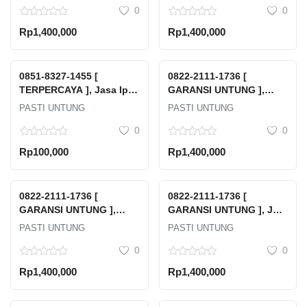
0
0
Rp1,400,000
Rp1,400,000
0851-8327-1455 [
0822-2111-1736 [
TERPERCAYA ], Jasa Ipal
GARANSI UNTUNG ],
Timor Tengah Selatan
Harga Emas Cukim Hari
PASTI UNTUNG
PASTI UNTUNG
Ini 24 Karat Kota Banjar
0
0
Baru
Rp100,000
Rp1,400,000
0822-2111-1736 [
0822-2111-1736 [
GARANSI UNTUNG ],
GARANSI UNTUNG ], Jual
Harga Emas Cukim Hari
Emas Hasil Tambang
PASTI UNTUNG
PASTI UNTUNG
Ini 24 Karat Kutai Barat
Halmahera Utara
0
0
Rp1,400,000
Rp1,400,000