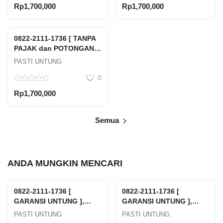
Kepulauan Seribu Dki
Rp1,700,000
Rp1,700,000
Jakarta
0822-2111-1736 [ TANPA
PAJAK dan POTONGAN ],
Tempat Jual Beli Emas
PASTI UNTUNG
Antam Terdekat Jawa
0
Tengah Kabupaten
Batang Batang Kauman
Rp1,700,000
Semua
ANDA MUNGKIN MENCARI
0822-2111-1736 [
0822-2111-1736 [
GARANSI UNTUNG ],
GARANSI UNTUNG ],
Harga Emas Cukim Hari
Harga Emas Cukim
PASTI UNTUNG
PASTI UNTUNG
Ini Tangerang Selatan
Boyolali