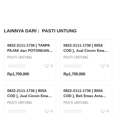
LAINNYA DARI :
PASTI UNTUNG
0822-2111-1736 [ TANPA
0822-2111-1736 [ BISA
PAJAK dan POTONGAN ],
COD ], Jual Cincin Emas
Tempat Jual Beli Emas
Rusak Tanpa Surat Pasar
PASTI UNTUNG
PASTI UNTUNG
Antam Terdekat Jawa
Manggis Setia Budi Kota
0
0
Tengah Kabupaten
Jakarta Selatan Dki
Batang Batang
Jakarta
Rp1,700,000
Rp1,700,000
Kalipucang Kulon
0822-2111-1736 [ BISA
0822-2111-1736 [ BISA
COD ], Jual Cincin Emas
COD ], Beli Emas Antam
Rusak Tanpa Surat Karet
Dimana Pulau Tidung
PASTI UNTUNG
PASTI UNTUNG
Setia Budi Kota Jakarta
Kepulauan Seribu
0
0
Selatan Dki Jakarta
Selatan Kabupaten