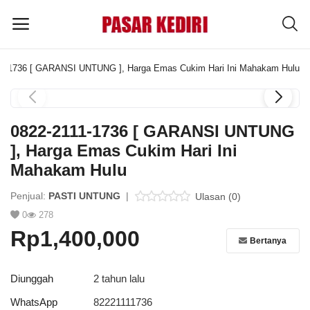
11-1736 [ GARANSI UNTUNG ], Harga Emas Cukim Hari Ini Mahakam Hulu
Pasang
Iklan
0822-2111-1736 [ GARANSI UNTUNG
MENU UTAMA
], Harga Emas Cukim Hari Ini
Mahakam Hulu
Kategori
Penjual:
PASTI UNTUNG
|
Ulasan (0)
0
278
Home
Rp1,400,000
Bertanya
Wishlist
Blog
Diunggah
2 tahun lalu
WhatsApp
82221111736
Tentang Kami