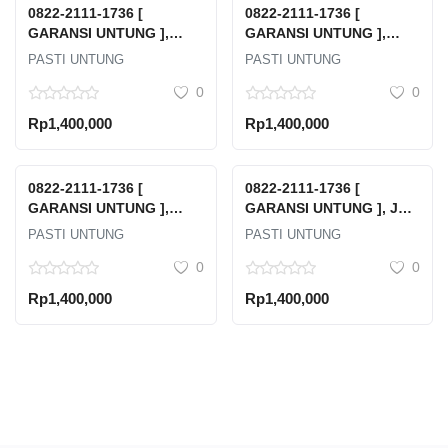
0822-2111-1736 [
0822-2111-1736 [
GARANSI UNTUNG ],
GARANSI UNTUNG ],
Harga Emas Cukim Hari
Harga Emas Cukim
PASTI UNTUNG
PASTI UNTUNG
Ini Kota Balikpapan
Lampung Selatan
0
0
Rp1,400,000
Rp1,400,000
0822-2111-1736 [
0822-2111-1736 [
GARANSI UNTUNG ],
GARANSI UNTUNG ], Jual
Harga Emas Cukim Hari
Emas Hasil Tambang
PASTI UNTUNG
PASTI UNTUNG
Ini Jakarta Selatan
Bone Bolango
0
0
Rp1,400,000
Rp1,400,000