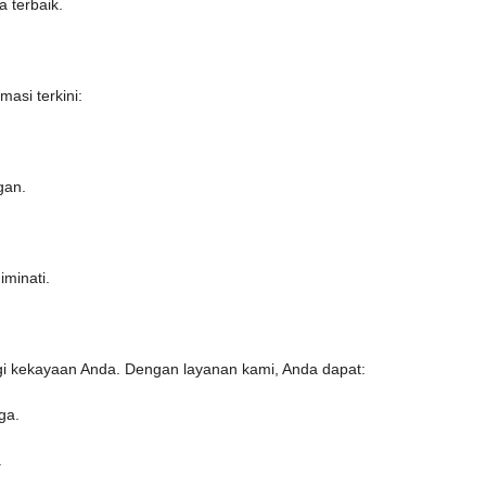
 terbaik.
masi terkini:
gan.
minati.
ngi kekayaan Anda. Dengan layanan kami, Anda dapat:
ga.
.