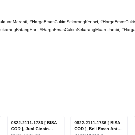
lauanMeranti, #HargaEmasCukimSekarangKerinci, #HargaEmasCuki
karangBatangHari, #HargaEmasCukimSekarangMuaroJambi, #Harg
0822-2111-1736 [ BISA
0822-2111-1736 [ BISA
COD ], Jual Cincin
COD ], Beli Emas Antam
Emas Rusak Tanpa
Dimana Pulau Tidung