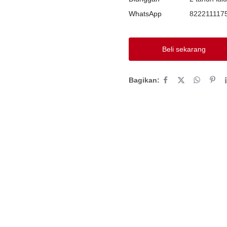
WhatsApp
822211117
Beli sekarang
Bagikan: