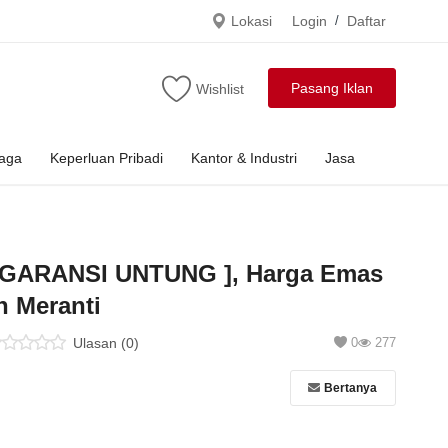
Lokasi
Login
/
Daftar
Pasang Iklan
Wishlist
raga
Keperluan Pribadi
Kantor & Industri
Jasa
[ GARANSI UNTUNG ], Harga Emas
 Meranti
Ulasan (0)
0
277
Bertanya
u