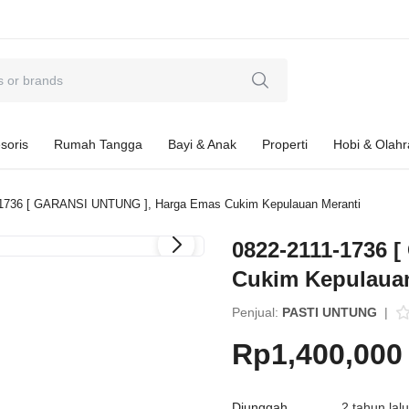
soris
Rumah Tangga
Bayi & Anak
Properti
Hobi & Olah
-1736 [ GARANSI UNTUNG ], Harga Emas Cukim Kepulauan Meranti
0822-2111-1736 
Cukim Kepulauan
Penjual:
PASTI UNTUNG
|
Rp1,400,000
Diunggah
2 tahun lal