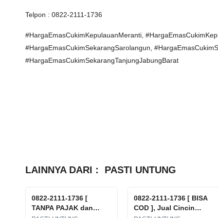
Telpon : 0822-2111-1736
#HargaEmasCukimKepulauanMeranti, #HargaEmasCukimKepu
#HargaEmasCukimSekarangSarolangun, #HargaEmasCukimSe
#HargaEmasCukimSekarangTanjungJabungBarat
LAINNYA DARI :
PASTI UNTUNG
0822-2111-1736 [
0822-2111-1736 [ BISA
TANPA PAJAK dan
COD ], Jual Cincin
POTONGAN ], Tempat
Emas Rusak Tanpa