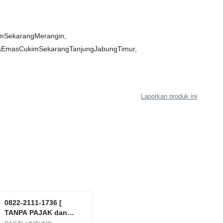
mSekarangMerangin,
aEmasCukimSekarangTanjungJabungTimur,
Laporkan produk ini
0822-2111-1736 [
TANPA PAJAK dan
POTONGAN ], Tempat