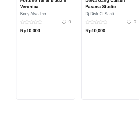
Fortune Teller Madam
Dewa Uang Caisen
Veronica
Parama Studio
Bony Alvadino
Dj Disk Ci Santi
0
0
Rp10,000
Rp10,000