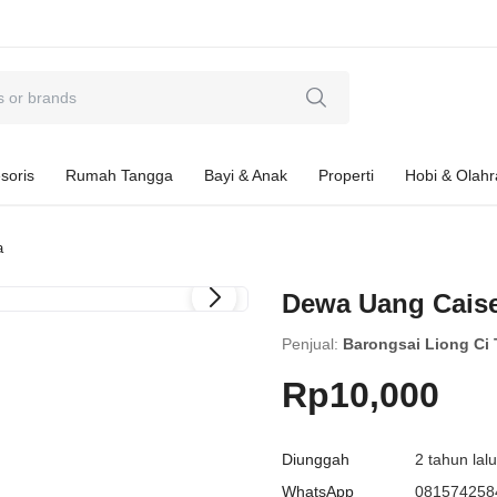
soris
Rumah Tangga
Bayi & Anak
Properti
Hobi & Olah
a
Dewa Uang Cais
Penjual:
Barongsai Liong Ci 
Rp10,000
Diunggah
2 tahun lal
WhatsApp
081574258