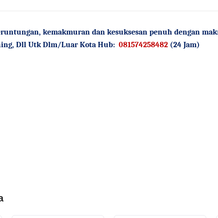
runtungan, kemakmuran dan kesuksesan penuh dengan makna 
ing, Dll Utk Dlm/Luar Kota Hub:
081574258482
(24 Jam)
a