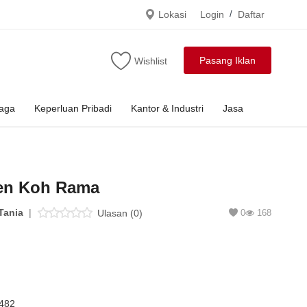
Lokasi
Login
/
Daftar
Pasang Iklan
Wishlist
raga
Keperluan Pribadi
Kantor & Industri
Jasa
en Koh Rama
Tania
|
Ulasan (0)
0
168
u
482