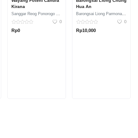
Wayang Potehi Candra
Barongsai Liong Chung
Kirana
Hua An
Sanggar Reog Ponorogo Galuh
Barongsai Liong Parmonas Studio
0
0
Rp0
Rp10,000