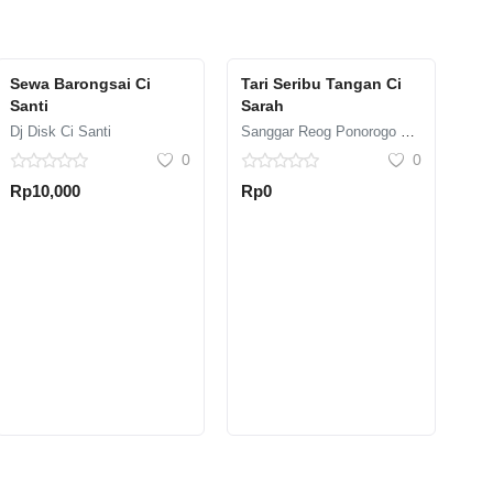
Sewa Barongsai Ci
Tari Seribu Tangan Ci
Santi
Sarah
Dj Disk Ci Santi
Sanggar Reog Ponorogo Galuh
0
0
Rp10,000
Rp0