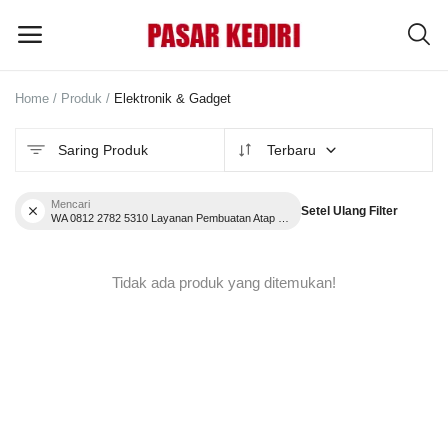
Home
Produk
Elektronik & Gadget
Pasang
Iklan
Saring Produk
Terbaru
MENU UTAMA
Mencari
Setel Ulang Filter
WA 0812 2782 5310 Layanan Pembuatan Atap Kanopi Teras Restoran Bandongan Kab Magelang
Kategori
Tidak ada produk yang ditemukan!
Home
Wishlist
Blog
Tentang Kami