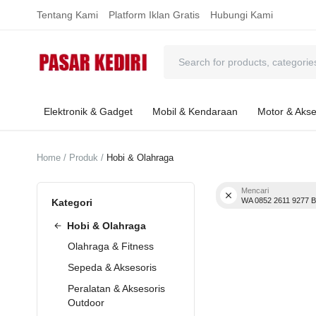
Tentang Kami
Platform Iklan Gratis
Hubungi Kami
Elektronik & Gadget
Mobil & Kendaraan
Motor & Akse
Home
Produk
Hobi & Olahraga
Mencari
Kategori
Hobi & Olahraga
Olahraga & Fitness
Sepeda & Aksesoris
Peralatan & Aksesoris
Outdoor