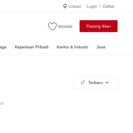
Lokasi
Login
/
Daftar
Pasang Iklan
Wishlist
raga
Keperluan Pribadi
Kantor & Industri
Jasa
Terbaru
n!