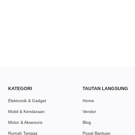
KATEGORI
TAUTAN LANGSUNG
Elektronik & Gadget
Home
Mobil & Kendaraan
Vendor
Motor & Aksesoris
Blog
Rumah Tangga
Pusat Bantuan