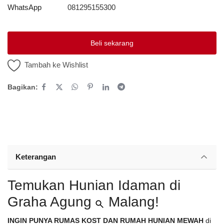
WhatsApp
081295155300
Platform Iklan Gratis
Beli sekarang
Hubungi Kami
Tambah ke Wishlist
Login
Bagikan:
Daftar
Lokasi
Keterangan
Temukan Hunian Idaman di
Graha Agung
Malang
!
INGIN PUNYA RUMAS KOST DAN RUMAH HUNIAN MEWAH
di