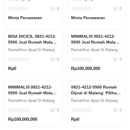
Grand Mercure Desain
Berkualitas Tinggi
0
0
Minimalis Malang
Malang GRAHA AGUNG
Minta Penawaran
Minta Penawaran
BISA DICICIL 0821-4212-
MINIMALIS 0821-4212-
5500 Jual Rumah Malang
5500 Jual Rumah Malang
Selatan Graha Agung
500 Juta Graha Agung
RumahKos dijual Di Malang
RumahKos dijual Di Malang
Ada Jogging Track
Free Furniture
0
0
Rp0
Rp100,000,000
MINIMALIS 0821-4212-
0821-4212-5500 Rumah
5500 Jual Rumah Malang
Dijual di Malang: Pilihan
Barat Graha Agung
Beragam untuk Setiap
RumahKos dijual Di Malang
RumahKos dijual Di Malang
Highland Free CCTV 4
Kebutuhan
0
0
Channels
Rp100,000,000
Rp0