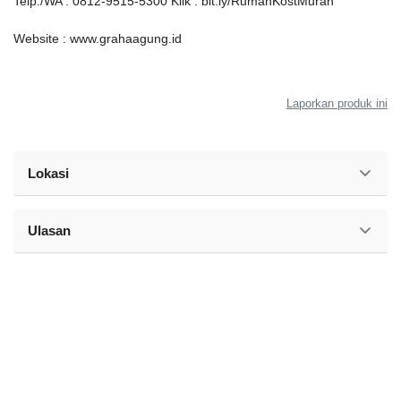
Telp./WA : 0812-9515-5300 Klik :
bit.ly/RumahKostMurah
Website : www.grahaagung.id
Laporkan produk ini
Lokasi
Ulasan