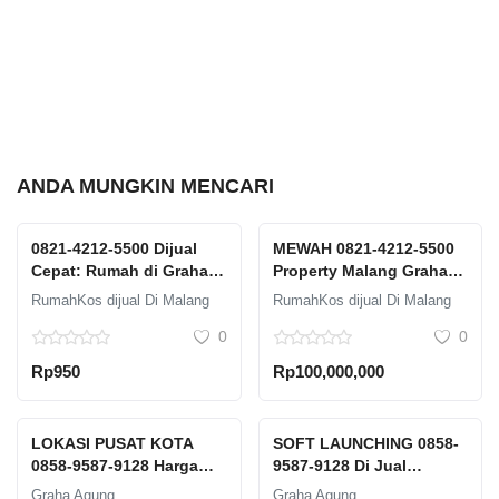
ANDA MUNGKIN MENCARI
0821-4212-5500 Dijual
MEWAH 0821-4212-5500
Cepat: Rumah di Graha
Property Malang Graha
Agung Malang dengan
Agung Gihgland Free
RumahKos dijual Di Malang
RumahKos dijual Di Malang
Harga Terbaik
Furniture
0
0
Rp950
Rp100,000,000
LOKASI PUSAT KOTA
SOFT LAUNCHING 0858-
0858-9587-9128 Harga
9587-9128 Di Jual
Rumah Perumahan Dekat
Properti Salon Material
Graha Agung
Graha Agung