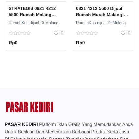
STRATEGIS 0821-4212-
0821-4212-5500 Dijual
5500 Rumah Malang
Rumah Murah Malang:
Barat Dijual Graha Agung
Jangan Lewatkan
RumahKos dijual Di Malang
RumahKos dijual Di Malang
Berdiri sejak tahun 2009
Kesempatan Ini
0
0
Rp0
Rp0
PASAR KEDIRI
Platform Iklan Gratis Yang Memudahkan Anda
Untuk Beriklan Dan Menemukan Berbagai Produk Serta Jasa