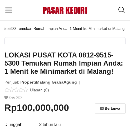
5-5300 Temukan Rumah Impian Anda: 1 Menit ke Minimarket di Malang!
Pasang
Iklan
LOKASI PUSAT KOTA 0812-9515-
MENU UTAMA
5300 Temukan Rumah Impian Anda:
1 Menit ke Minimarket di Malang!
Kategori
Penjual:
PropertiMalang GrahaAgung
|
Ulasan (0)
Home
0
292
Wishlist
Rp100,000,000
Bertanya
Blog
Diunggah
2 tahun lalu
Tentang Kami