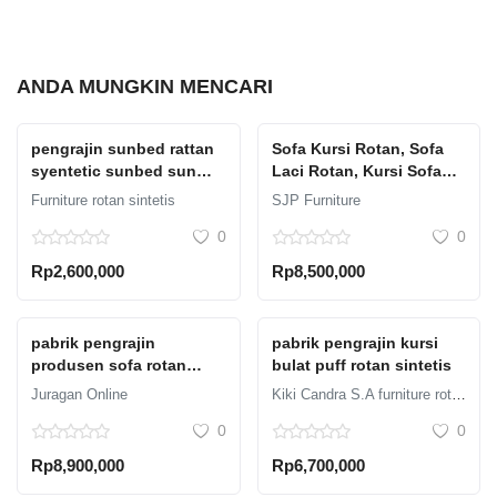
Sofa Rotan Sintetis
Harga Murah,
ANDA MUNGKIN MENCARI
pengrajin sunbed rattan
Sofa Kursi Rotan, Sofa
syentetic sunbed sun
Laci Rotan, Kursi Sofa
lounger kursi santai
Rotan, Kursi Tamu Dari
Furniture rotan sintetis
SJP Furniture
kolam renang rotan
Rotan Sintetis, Kursi
0
0
sintetis
Tamu Minimalis Rotan
Sintetis, Kursi Tamu
Rp2,600,000
Rp8,500,000
Rotan Dan Harga, Kursi
Tamu Rotan Dan
Harganya, Kursi Tamu
pabrik pengrajin
pabrik pengrajin kursi
Rotan Jepara, Kursi
produsen sofa rotan
bulat puff rotan sintetis
Tamu Rotan Jogja, Kursi
sintetis berbagai model
Tamu Rotan Minimalis,
Juragan Online
Kiki Candra S.A furniture rotan sintetis
Rattan Sofa Outdoor
Kursi Tamu Rotan
0
0
Furniture, Rattan Sofa
Minimalis Modern, Kursi
Replacement Seat Pads,
Tamu Rotan Murah
Rp8,900,000
Rp6,700,000
Rattan Sofa Seat Covers,