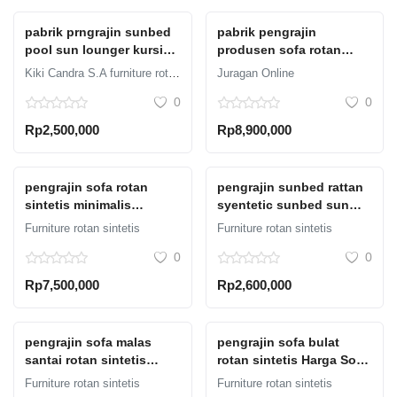
Rattan Sofa Seat
Cushions,
pabrik prngrajin sunbed
pabrik pengrajin
pool sun lounger kursi
produsen sofa rotan
santai kolam renang
sintetis berbagai bentuk
Kiki Candra S.A furniture rotan sintetis
Juragan Online
rotan sintetis awal tahun
& model Furniture Rotan
0
0
Sintetis Jakarta Timur,
Furniture Rotan Sintetis
Rp2,500,000
Rp8,900,000
Murah, Harga Kursi Sofa
Rotan Sintetis, Harga
Pasaran Sofa Rotan
pengrajin sofa rotan
pengrajin sunbed rattan
Sintetis, Harga Sofa
sintetis minimalis
syentetic sunbed sun
Rotan Sintetis Minimalis,
modern Sofa Rotan
lounger kursi santai
Jual Sofa Rotan Sintetis,
Furniture rotan sintetis
Furniture rotan sintetis
Padang, Sofa Rotan
kolam renang rotan
0
0
Plastik, Sofa Rotan Set,
sintetis model lamborgini
Sofa Rotan Sintetis, Sofa
Rp7,500,000
Rp2,600,000
Rotan Sintetis Bali, Sofa
Rotan Sintetis Bandung,
Sofa Rotan Sintetis
pengrajin sofa malas
pengrajin sofa bulat
Harga Murah, Sofa Rotan
santai rotan sintetis
rotan sintetis Harga Sofa
Sintetis Jepara, Sofa
indoor maupun outdoor
Rotan Minimalis, Harga
Rotan Sintetis Jogja,
Furniture rotan sintetis
Furniture rotan sintetis
cocong untuk ruang
Sofa Rotan Plastik, Jual