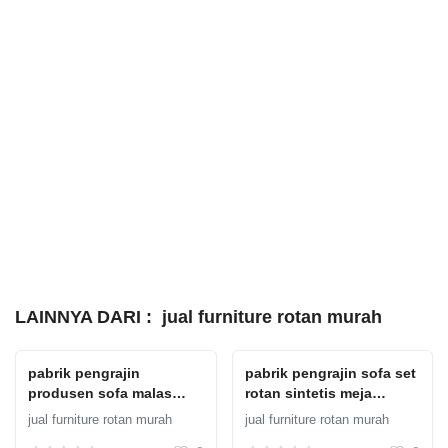
LAINNYA DARI :
jual furniture rotan murah
pabrik pengrajin
pabrik pengrajin sofa set
produsen sofa malas
rotan sintetis meja
santai rotan sintetis
atasnya kayu Sofa Rotan
jual furniture rotan murah
jual furniture rotan murah
model orbit
Sofa Rotan, Sofa Rotan