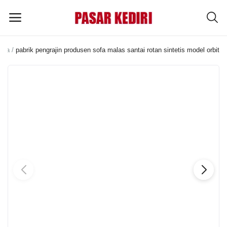
gga
pabrik pengrajin produsen sofa malas santai rotan sintetis model orbit
Pasang
Iklan
MENU UTAMA
Kategori
Home
Wishlist
Blog
Tentang Kami