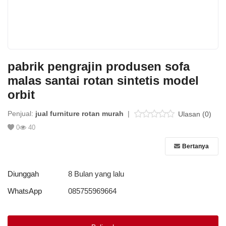
Platform Iklan Gratis
Hubungi Kami
pabrik pengrajin produsen sofa
Login
malas santai rotan sintetis model
Daftar
orbit
Lokasi
Penjual:
jual furniture rotan murah
|
Ulasan (0)
0
40
Bertanya
Diunggah
8 Bulan yang lalu
WhatsApp
085755969664