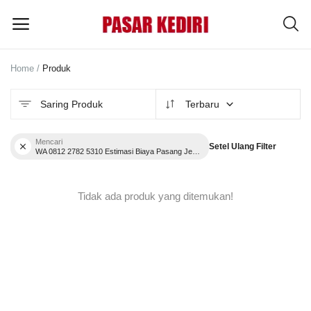
Home
Produk
Pasang
Iklan
Saring Produk
Terbaru
MENU UTAMA
Mencari
Setel Ulang Filter
WA 0812 2782 5310 Estimasi Biaya Pasang Jendela Aluminium Serat Kayu Terpercaya Nguter Sukoharjo
Kategori
Tidak ada produk yang ditemukan!
Home
Wishlist
Blog
Tentang Kami