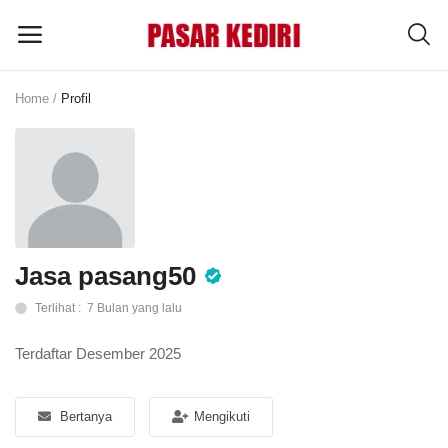
Home
Profil
Pasang
Iklan
MENU UTAMA
Kategori
Jasa pasang50
Terlihat : 7 Bulan yang lalu
Home
Terdaftar Desember 2025
Wishlist
Blog
Bertanya
Mengikuti
Tentang Kami