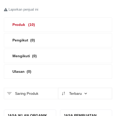
Laporkan penjual ini
Platform Iklan Gratis
Hubungi Kami
Produk
(10)
Login
Pengikut
(0)
Daftar
Mengikuti
(0)
Lokasi
Ulasan
(0)
Saring Produk
Terbaru
JASA IKLAN ORGANIK
JASA PEMBUATAN