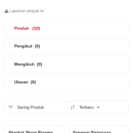
Laporkan penjual ini
Platform Iklan Gratis
Hubungi Kami
Produk
(10)
Login
Pengikut
(0)
Daftar
Mengikuti
(0)
Lokasi
Ulasan
(0)
Saring Produk
Terbaru
Akrobat Show Parama
Sanggar Sisingaan