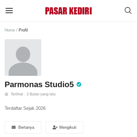
Home
Profil
Pasang
Iklan
MENU UTAMA
Kategori
Parmonas Studio5
Terlihat : 2 Bulan yang lalu
Home
Terdaftar Sejak 2026
Wishlist
Blog
Bertanya
Mengikuti
Tentang Kami