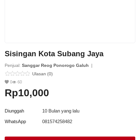
Platform Iklan Gratis
Hubungi Kami
Login
Sisingan Kota Subang Jaya
Daftar
Penjual:
Sanggar Reog Ponorogo Galuh
|
Lokasi
Ulasan (0)
0
60
Rp10,000
Diunggah
10 Bulan yang lalu
WhatsApp
081574258482