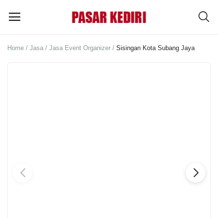
Home
Jasa
Jasa Event Organizer
Sisingan Kota Subang Jaya
Pasang
Iklan
MENU UTAMA
Kategori
Home
Wishlist
Blog
Tentang Kami