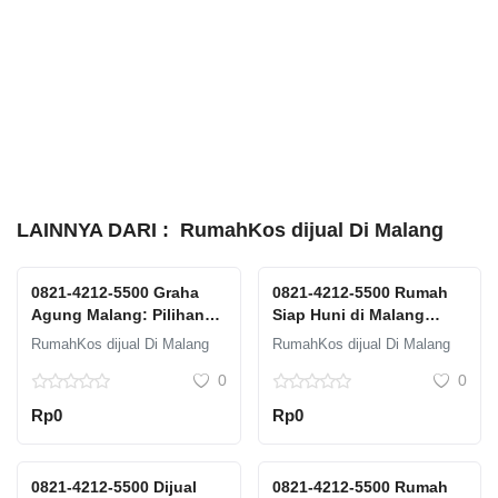
LAINNYA DARI :
RumahKos dijual Di Malang
0821-4212-5500 Graha
0821-4212-5500 Rumah
Agung Malang: Pilihan
Siap Huni di Malang
Terbaik untuk Hunian
Dijual: Langsung Tinggal
RumahKos dijual Di Malang
RumahKos dijual Di Malang
Mewah
Tanpa Renovasi
0
0
Rp0
Rp0
0821-4212-5500 Dijual
0821-4212-5500 Rumah