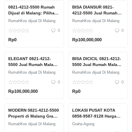
0821-4212-5500 Rumah
BISA DIANSUR 0821-
Dijual di Malang: Pilihan
4212-5500 Jual Rumah
Beragam untuk Setiap
Malang Dau Graha
RumahKos dijual Di Malang
RumahKos dijual Di Malang
Kebutuhan
Agung Ada Manajemen
0
0
Kost
Rp0
Rp100,000,000
ELEGANT 0821-4212-
BISA DICICIL 0821-4212-
5500 Jual Rumah Malang
5500 Jual Rumah Malang
2 Lantai Graha Agung
Selatan Graha Agung
RumahKos dijual Di Malang
RumahKos dijual Di Malang
Free Elektronik
Ada Jogging Track
0
0
Rp100,000,000
Rp0
MODERN 0821-4212-5500
LOKASI PUSAT KOTA
Properti di Malang Graha
0858-9587-9128 Harga
Agung Tempat Bersantai
Property 3 Menit Dari
RumahKos dijual Di Malang
Graha Agung
Rumah Sakit Islam