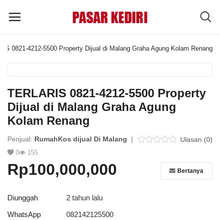
IS 0821-4212-5500 Property Dijual di Malang Graha Agung Kolam Renang
Pasang
Iklan
TERLARIS 0821-4212-5500 Property
MENU UTAMA
Dijual di Malang Graha Agung
Kolam Renang
Kategori
Penjual:
RumahKos dijual Di Malang
|
Ulasan (0)
0
155
Home
Rp100,000,000
Bertanya
Wishlist
Blog
Diunggah
2 tahun lalu
WhatsApp
082142125500
Tentang Kami