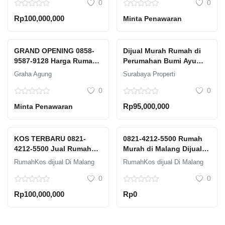
0
0
UNISMA Material
Berkualitas Tinggi
Rp100,000,000
Minta Penawaran
Malang GRAHA AGUNG
GRAND OPENING 0858-
Dijual Murah Rumah di
9587-9128 Harga Rumah
Perumahan Bumi Ayu
2 Menit Dari Taman
Dawuhan Situbondo
Graha Agung
Surabaya Properti
Merjosari Material
0
0
Berkualitas Tinggi
Malang GRAHA AGUNG
Rp95,000,000
Minta Penawaran
KOS TERBARU 0821-
0821-4212-5500 Rumah
4212-5500 Jual Rumah
Murah di Malang Dijual:
Kost Malang 13 Kamar 3
Solusi untuk Miliki
RumahKos dijual Di Malang
RumahKos dijual Di Malang
Lantai Graha Agung
Rumah Idaman
0
0
HIghland Dekat Kampus
Rp100,000,000
Rp0