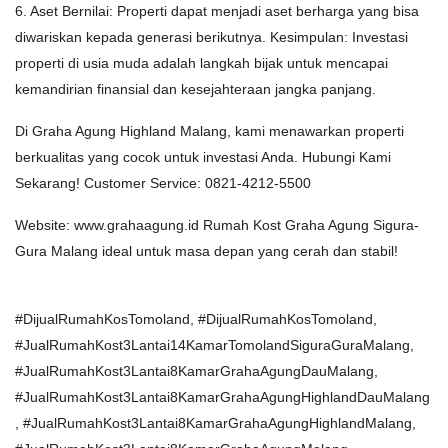
6. Aset Bernilai: Properti dapat menjadi aset berharga yang bisa
diwariskan kepada generasi berikutnya. Kesimpulan: Investasi
properti di usia muda adalah langkah bijak untuk mencapai
kemandirian finansial dan kesejahteraan jangka panjang.
Di Graha Agung Highland Malang, kami menawarkan properti
berkualitas yang cocok untuk investasi Anda. Hubungi Kami
Sekarang! Customer Service: 0821-4212-5500
Website: www.grahaagung.id Rumah Kost Graha Agung Sigura-
Gura Malang ideal untuk masa depan yang cerah dan stabil!
#DijualRumahKosTomoland, #DijualRumahKosTomoland,
#JualRumahKost3Lantai14KamarTomolandSiguraGuraMalang,
#JualRumahKost3Lantai8KamarGrahaAgungDauMalang,
#JualRumahKost3Lantai8KamarGrahaAgungHighlandDauMalang
, #JualRumahKost3Lantai8KamarGrahaAgungHighlandMalang,