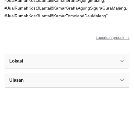
#JualRumahKost3Lantai8KamarGrahaAgungMalang,
#JualRumahKost3Lantai8KamarGrahaAgungSiguraGuraMalang,
#JualRumahKost3Lantai8KamarTomolandDauMalang"
Laporkan produk ini
Lokasi
Ulasan