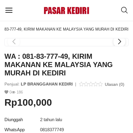
081-83-777-49, KIRIM MAKANAN KE MALAYSIA YANG MURAH DI KEDIRI
Pasang
Iklan
WA : 081-83-777-49, KIRIM
MENU UTAMA
MAKANAN KE MALAYSIA YANG
MURAH DI KEDIRI
Kategori
Penjual:
LP BRANGGAHAN KEDIRI
|
Ulasan (0)
0
186
Home
Rp100,000
Wishlist
Blog
Diunggah
2 tahun lalu
WhatsApp
0818377749
Tentang Kami