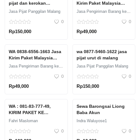
pijat dan kerokan
Kirim Paket Malaysia
terdekat di malang
Murah di Kabupaten
Jasa Pijat Panggilan Malang
Jasa Pengiriman Barang ke Amerika Untuk Pegawai ASN di Bandung
Temanggung
0
0
Rp150,000
Rp49,000
WA 0838-6556-1663 Jasa
wa 0877-5460-1622 jasa
Kirim Paket Malaysia
pijat urut di malang
Murah di Kabupaten
Jasa Pengiriman Barang ke Amerika Untuk Pegawai ASN di Bandung
Jasa Pijat Panggilan Malang
Rembang
0
0
Rp49,000
Rp150,000
WA : 081-83-777-49,
Sewa Barongsai Liong
KIRIM PAKET KE
Baba Akun
AMERIKA MURAH DI
Fahri Masloman
Indra Waluyose1
KEDIRI
0
0