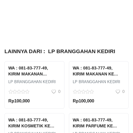
LAINNYA DARI :
LP BRANGGAHAN KEDIRI
WA : 081-83-777-49,
WA : 081-83-777-49,
KIRIM MAKANAN
KIRIM MAKANAN KE
KELUAR NEGERI MURAH
BRUNEI YANG MURAH DI
LP BRANGGAHAN KEDIRI
LP BRANGGAHAN KEDIRI
DI KEDIRI
KEDIRI
0
0
Rp100,000
Rp100,000
WA : 081-83-777-49,
WA : 081-83-777-49,
KIRIM KOSMETIK KE
KIRIM PARFUME KE
TAIWAN MURAH DI
MALAYSIA MURAH DI