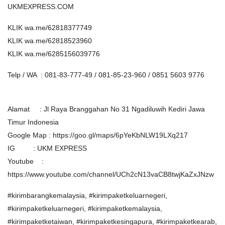
UKMEXPRESS.COM
KLIK wa.me/62818377749
KLIK wa.me/62818523960
KLIK wa.me/6285156039776
Telp / WA : 081-83-777-49 / 081-85-23-960 / 0851 5603 9776
Alamat : Jl Raya Branggahan No 31 Ngadiluwih Kediri Jawa
Timur Indonesia
Google Map : https://goo.gl/maps/6pYeKbNLW19LXq217
IG : UKM EXPRESS
Youtube :
https://www.youtube.com/channel/UCh2cN13vaCB8twjKaZxJNzw
#kirimbarangkemalaysia, #kirimpaketkeluarnegeri,
#kirimpaketkeluarnegeri, #kirimpaketkemalaysia,
#kirimpaketketaiwan, #kirimpaketkesingapura, #kirimpaketkearab,