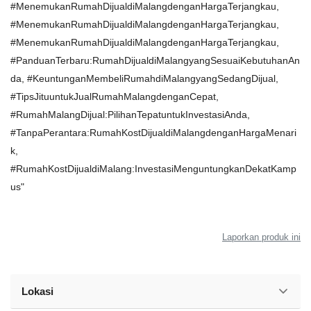
#MenemukanRumahDijualdiMalangdenganHargaTerjangkau,
#MenemukanRumahDijualdiMalangdenganHargaTerjangkau,
#MenemukanRumahDijualdiMalangdenganHargaTerjangkau,
#PanduanTerbaru:RumahDijualdiMalangyangSesuaiKebutuhanAn
da, #KeuntunganMembeliRumahdiMalangyangSedangDijual,
#TipsJituuntukJualRumahMalangdenganCepat,
#RumahMalangDijual:PilihanTepatuntukInvestasiAnda,
#TanpaPerantara:RumahKostDijualdiMalangdenganHargaMenari
k,
#RumahKostDijualdiMalang:InvestasiMenguntungkanDekatKamp
us"
Laporkan produk ini
Lokasi