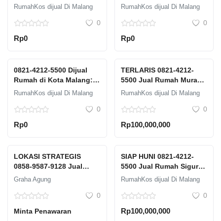
500 Juta Graha Agung
Rumah di Malang yang
RumahKos dijual Di Malang
RumahKos dijual Di Malang
Fasilitas Restoran dan
Sedang Dijual
0
0
Cafe
Rp0
Rp0
0821-4212-5500 Dijual
TERLARIS 0821-4212-
Rumah di Kota Malang:
5500 Jual Rumah Murah
Harga Terbaik untuk
Malang Graha Agung
RumahKos dijual Di Malang
RumahKos dijual Di Malang
Anda
Fasilitas GYM
0
0
Rp0
Rp100,000,000
LOKASI STRATEGIS
SIAP HUNI 0821-4212-
0858-9587-9128 Jual
5500 Jual Rumah Sigura
Property Rumah Dekat
gura Malang Graha
Graha Agung
RumahKos dijual Di Malang
Dieng Desain Minimalis
Agung Free Furniture
0
0
Malang
Rp100,000,000
Minta Penawaran