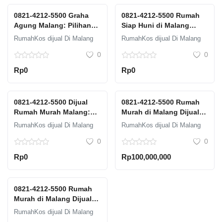
0821-4212-5500 Graha
0821-4212-5500 Rumah
Agung Malang: Pilihan
Siap Huni di Malang
Terbaik untuk Hunian
Dijual: Langsung Tinggal
RumahKos dijual Di Malang
RumahKos dijual Di Malang
Mewah
Tanpa Renovasi
0
0
Rp0
Rp0
0821-4212-5500 Dijual
0821-4212-5500 Rumah
Rumah Murah Malang:
Murah di Malang Dijual:
Jangan Lewatkan
Solusi untuk Miliki
RumahKos dijual Di Malang
RumahKos dijual Di Malang
Kesempatan Ini
Rumah Idaman
0
0
Rp0
Rp100,000,000
0821-4212-5500 Rumah
Murah di Malang Dijual:
Solusi untuk Miliki
RumahKos dijual Di Malang
Rumah Idaman