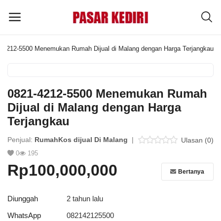
-4212-5500 Menemukan Rumah Dijual di Malang dengan Harga Terjangkau
Pasang
Iklan
0821-4212-5500 Menemukan Rumah
MENU UTAMA
Dijual di Malang dengan Harga
Terjangkau
Kategori
Penjual:
RumahKos dijual Di Malang
|
Ulasan (0)
0
195
Home
Rp100,000,000
Bertanya
Wishlist
Blog
Diunggah
2 tahun lalu
WhatsApp
082142125500
Tentang Kami