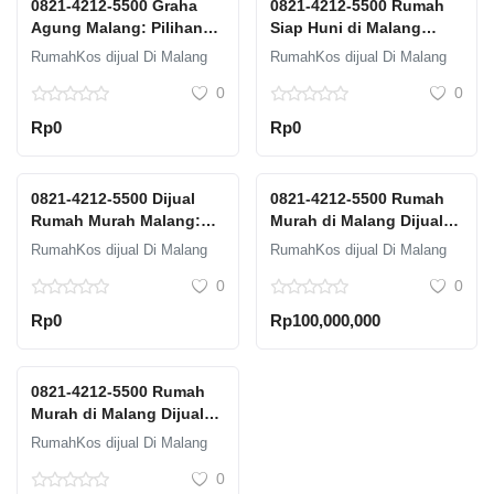
0821-4212-5500 Graha
0821-4212-5500 Rumah
Agung Malang: Pilihan
Siap Huni di Malang
Terbaik untuk Hunian
Dijual: Langsung Tinggal
RumahKos dijual Di Malang
RumahKos dijual Di Malang
Mewah
Tanpa Renovasi
0
0
Rp0
Rp0
0821-4212-5500 Dijual
0821-4212-5500 Rumah
Rumah Murah Malang:
Murah di Malang Dijual:
Jangan Lewatkan
Solusi untuk Miliki
RumahKos dijual Di Malang
RumahKos dijual Di Malang
Kesempatan Ini
Rumah Idaman
0
0
Rp0
Rp100,000,000
0821-4212-5500 Rumah
Murah di Malang Dijual:
Solusi untuk Miliki
RumahKos dijual Di Malang
Rumah Idaman
0