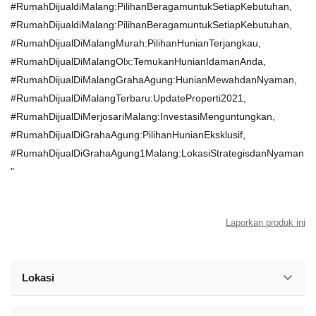
#RumahDijualdiMalang:PilihanBeragamuntukSetiapKebutuhan,
#RumahDijualdiMalang:PilihanBeragamuntukSetiapKebutuhan,
#RumahDijualDiMalangMurah:PilihanHunianTerjangkau,
#RumahDijualDiMalangOlx:TemukanHunianIdamanAnda,
#RumahDijualDiMalangGrahaAgung:HunianMewahdanNyaman,
#RumahDijualDiMalangTerbaru:UpdateProperti2021,
#RumahDijualDiMerjosariMalang:InvestasiMenguntungkan,
#RumahDijualDiGrahaAgung:PilihanHunianEksklusif,
#RumahDijualDiGrahaAgung1Malang:LokasiStrategisdanNyaman
"
Laporkan produk ini
Lokasi