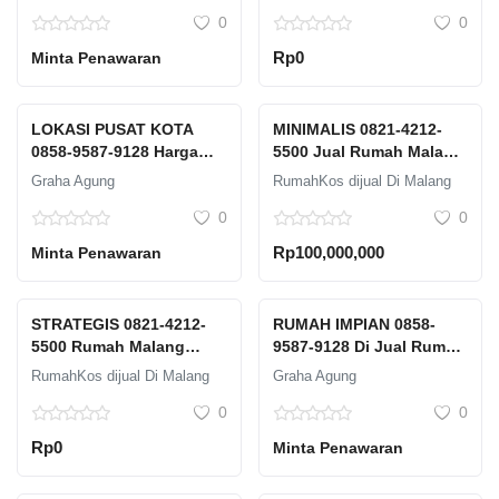
Berkualitas Tinggi
Fasilitas GYM
0
0
Malang GRAHA AGUNG
Rp0
Minta Penawaran
LOKASI PUSAT KOTA
MINIMALIS 0821-4212-
0858-9587-9128 Harga
5500 Jual Rumah Malang
Perumahan Perumahan
Barat Graha Agung
Graha Agung
RumahKos dijual Di Malang
Dekat Ub Desain
Highland Free CCTV 4
0
0
Minimalis Malang
Channels
Rp100,000,000
Minta Penawaran
STRATEGIS 0821-4212-
RUMAH IMPIAN 0858-
5500 Rumah Malang
9587-9128 Di Jual Rumah
Barat Dijual Graha Agung
Perumahan Dekat
RumahKos dijual Di Malang
Graha Agung
Berdiri sejak tahun 2009
Bandara Desain
0
0
Minimalis Malang
Rp0
Minta Penawaran