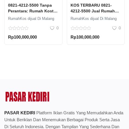
0821-4212-5500 Tanpa
KOS TERBARU 0821-
Perantara: Rumah Kost
4212-5500 Jual Rumah
Dijual di Malang dengan
Malang 3 M Graha Agung
RumahKos dijual Di Malang
RumahKos dijual Di Malang
Harga Menarik
Potensi Passive Income
0
0
Rp100,000,000
Rp100,000,000
PASAR KEDIRI
Platform Iklan Gratis Yang Memudahkan Anda
Untuk Beriklan Dan Menemukan Berbagai Produk Serta Jasa
Di Seluruh Indonesia. Dengan Tampilan Yang Sederhana Dan