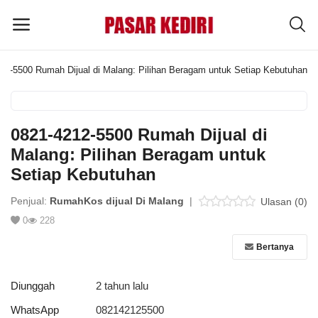
12-5500 Rumah Dijual di Malang: Pilihan Beragam untuk Setiap Kebutuhan
Pasang
Iklan
0821-4212-5500 Rumah Dijual di
MENU UTAMA
Malang: Pilihan Beragam untuk
Setiap Kebutuhan
Kategori
Penjual:
RumahKos dijual Di Malang
|
Ulasan (0)
0
228
Home
Bertanya
Wishlist
Blog
Diunggah
2 tahun lalu
WhatsApp
082142125500
Tentang Kami