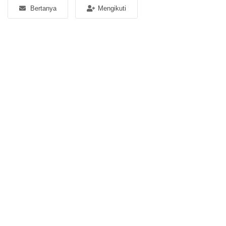
Bertanya
Mengikuti
Platform Iklan Gratis
Hubungi Kami
Login
Daftar
Lokasi