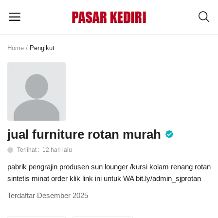
Home
Pengikut
Pasang
Iklan
MENU UTAMA
Kategori
jual furniture rotan murah
Terlihat : 12 hari lalu
Home
pabrik pengrajin produsen sun lounger /kursi kolam renang rotan
Wishlist
sintetis minat order klik link ini untuk WA bit.ly/admin_sjprotan
Terdaftar Desember 2025
Blog
Tentang Kami