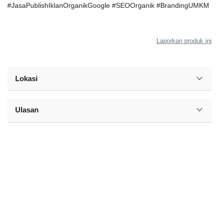
#JasaPublishIklanOrganikGoogle #SEOOrganik #BrandingUMKM
Laporkan produk ini
Lokasi
Ulasan