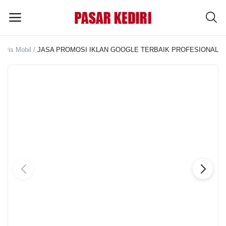
oris Mobil
JASA PROMOSI IKLAN GOOGLE TERBAIK PROFESIONAL
Pasang
Iklan
MENU UTAMA
Kategori
Home
Wishlist
Blog
Tentang Kami