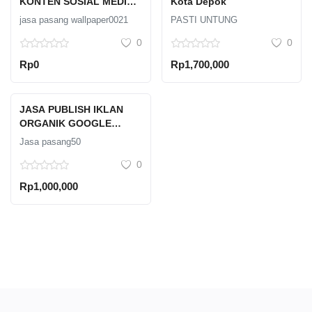
KONTEN SOSIAL MEDIA
Kota Depok
PROFESIONAL
jasa pasang wallpaper0021
PASTI UNTUNG
0
0
Rp0
Rp1,700,000
JASA PUBLISH IKLAN
ORGANIK GOOGLE
PROFESIONAL
Jasa pasang50
0
Rp1,000,000