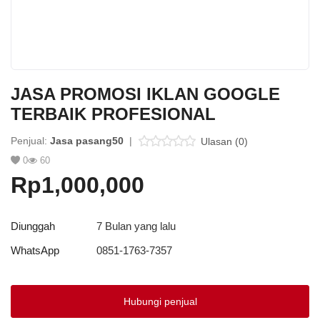
Platform Iklan Gratis
Hubungi Kami
JASA PROMOSI IKLAN GOOGLE
Login
TERBAIK PROFESIONAL
Daftar
Penjual:
Jasa pasang50
|
Ulasan (0)
Lokasi
0
60
Rp1,000,000
Diunggah
7 Bulan yang lalu
WhatsApp
0851-1763-7357
Hubungi penjual