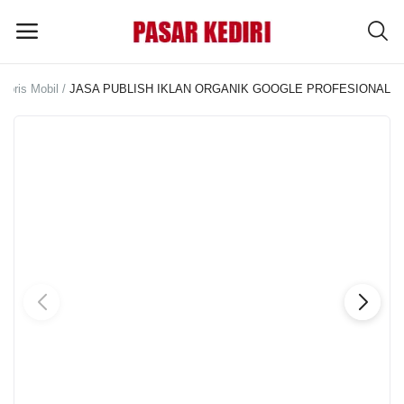
soris Mobil
JASA PUBLISH IKLAN ORGANIK GOOGLE PROFESIONAL
Pasang
Iklan
MENU UTAMA
Kategori
Home
Wishlist
Blog
Tentang Kami