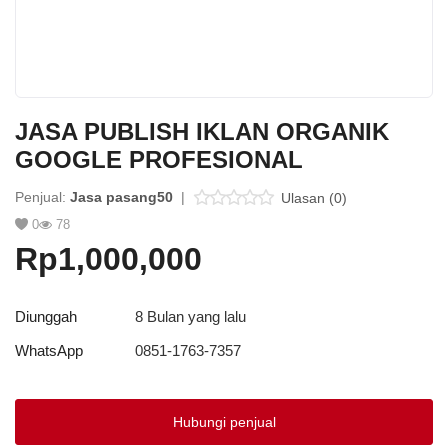
Platform Iklan Gratis
Hubungi Kami
JASA PUBLISH IKLAN ORGANIK
Login
GOOGLE PROFESIONAL
Daftar
Penjual:
Jasa pasang50
|
Ulasan (0)
Lokasi
0
78
Rp1,000,000
Diunggah
8 Bulan yang lalu
WhatsApp
0851-1763-7357
Hubungi penjual