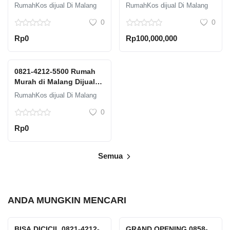
Jangan Lewatkan
Solusi untuk Miliki
RumahKos dijual Di Malang
RumahKos dijual Di Malang
Kesempatan Ini
Rumah Idaman
0
0
Rp0
Rp100,000,000
0821-4212-5500 Rumah
Murah di Malang Dijual:
Solusi untuk Miliki
RumahKos dijual Di Malang
Rumah Idaman
0
Rp0
Semua
ANDA MUNGKIN MENCARI
BISA DICICIL 0821-4212-
GRAND OPENING 0858-