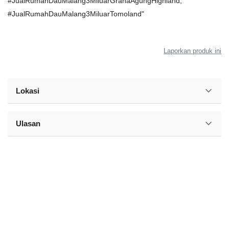
#JualRumahDauMalang3MiluarGrahaAgungHighland,
#JualRumahDauMalang3MiluarTomoland"
Laporkan produk ini
Lokasi
Ulasan