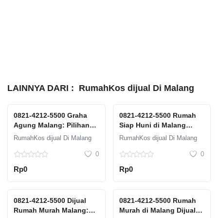
LAINNYA DARI :
RumahKos dijual Di Malang
0821-4212-5500 Graha
0821-4212-5500 Rumah
Agung Malang: Pilihan
Siap Huni di Malang
Terbaik untuk Hunian
Dijual: Langsung Tinggal
RumahKos dijual Di Malang
RumahKos dijual Di Malang
Mewah
Tanpa Renovasi
0
0
Rp0
Rp0
0821-4212-5500 Dijual
0821-4212-5500 Rumah
Rumah Murah Malang:
Murah di Malang Dijual: