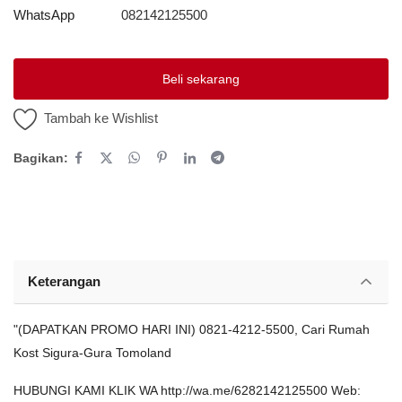
WhatsApp
082142125500
Platform Iklan Gratis
Beli sekarang
Hubungi Kami
Tambah ke Wishlist
Login
Bagikan:
Daftar
Lokasi
Keterangan
"(DAPATKAN PROMO HARI INI) 0821-4212-5500, Cari Rumah
Kost Sigura-Gura Tomoland
HUBUNGI KAMI KLIK WA http://wa.me/6282142125500 Web: