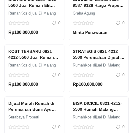
5500 Jual Rumah Elit
9587-9128 Harga Property
Kota Malang Graha
Perumahan Dekat Binus
RumahKos dijual Di Malang
Graha Agung
Agung Pusat Kota
Desain Minimalis Malang
0
0
Rp100,000,000
Minta Penawaran
KOST TERBARU 0821-
STRATEGIS 0821-4212-
4212-5500 Jual Rumah
5500 Perumahan Dijual di
Malang 13 Kamar 3
Malang Graha Agung
RumahKos dijual Di Malang
RumahKos dijual Di Malang
Lantai Graha Agung
Berdiri sejak tahun 2009
0
0
HIghland Potensi Passive
Income
Rp100,000,000
Rp100,000,000
Dijual Murah Rumah di
BISA DICICIL 0821-4212-
Perumahan Bumi Ayu
5500 Rumah Malang
Dawuhan Situbondo
Dijual Murah Graha
Surabaya Properti
RumahKos dijual Di Malang
Agung Pusat Kota
0
0