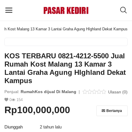
h Kost Malang 13 Kamar 3 Lantai Graha Agung HIghland Dekat Kampus
Pasang
Iklan
KOS TERBARU 0821-4212-5500 Jual
MENU UTAMA
Rumah Kost Malang 13 Kamar 3
Lantai Graha Agung HIghland Dekat
Kategori
Kampus
Penjual:
RumahKos dijual Di Malang
|
Home
Ulasan (0)
0
154
Wishlist
Rp100,000,000
Bertanya
Blog
Diunggah
2 tahun lalu
Tentang Kami