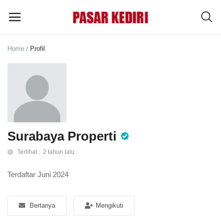
Home
Profil
Pasang
Iklan
MENU UTAMA
Kategori
Surabaya Properti
Terlihat : 2 tahun lalu
Home
Terdaftar Juni 2024
Wishlist
Blog
Bertanya
Mengikuti
Tentang Kami