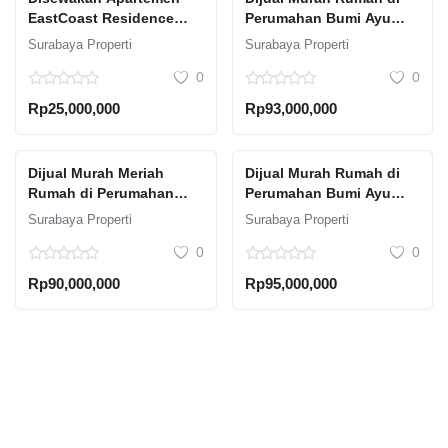
EastCoast Residence
Perumahan Bumi Ayu
(Unit lantai 18 - paling
Dawuhan Situbondo
Surabaya Properti
Surabaya Properti
tinggi) Tower Topaz
0
0
Rp25,000,000
Rp93,000,000
Dijual Murah Meriah
Dijual Murah Rumah di
Rumah di Perumahan
Perumahan Bumi Ayu
Bumi Ayu Dawuhan
Dawuhan Situbondo
Surabaya Properti
Surabaya Properti
Situbondo
0
0
Rp90,000,000
Rp95,000,000