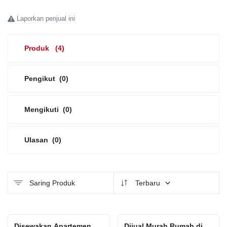
Laporkan penjual ini
Platform Iklan Gratis
Hubungi Kami
Produk
(4)
Login
Pengikut
(0)
Daftar
Mengikuti
(0)
Lokasi
Ulasan
(0)
Saring Produk
Terbaru
Disewakan Apartemen
Dijual Murah Rumah di