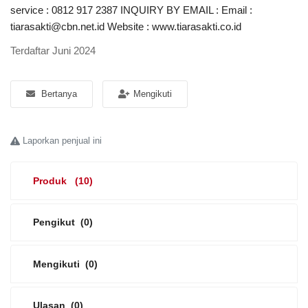
service : 0812 917 2387 INQUIRY BY EMAIL : Email :
tiarasakti@cbn.net.id Website : www.tiarasakti.co.id
Platform Iklan Gratis
Terdaftar Juni 2024
Hubungi Kami
Login
Bertanya
Mengikuti
Daftar
Laporkan penjual ini
Lokasi
Produk
(10)
Pengikut
(0)
Mengikuti
(0)
Ulasan
(0)