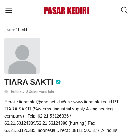
Home
Profil
Pasang
Iklan
MENU UTAMA
Kategori
TIARA SAKTI
Terlihat : 8 Bulan yang lalu
Home
Email : tiarasakti@cbn.net.id Web : www.tiarasakti.co.id PT
Wishlist
TIARA SAKTI (Systems ,industrial supply & engineering
company) . Telp: 62.21.53126336 /
Blog
62.21.53124389/62.21.53124388 (hunting ) Fax :
62.21.53126335 Indonesia Direct : 08111 900 377 24 hours
Tentang Kami