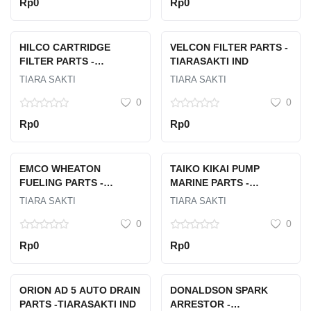
Rp0
Rp0
HILCO CARTRIDGE
VELCON FILTER PARTS -
FILTER PARTS -
TIARASAKTI IND
TIARASAKTI IND
TIARA SAKTI
TIARA SAKTI
0
0
Rp0
Rp0
EMCO WHEATON
TAIKO KIKAI PUMP
FUELING PARTS -
MARINE PARTS -
TIARASAKTI IND
TIARASAKTI IND
TIARA SAKTI
TIARA SAKTI
0
0
Rp0
Rp0
ORION AD 5 AUTO DRAIN
DONALDSON SPARK
PARTS -TIARASAKTI IND
ARRESTOR -