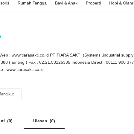
soris
Rumah Tangga
Bayi & Anak
Properti
Hobi & Olah
d Web : www.tiarasakti.co.id PT TIARA SAKTI (Systems ,industrial suppl
88 (hunting ) Fax : 62.21.53126335 Indonesia Direct : 08111 900 37
e : www.tiarasakti.co.id
engikuti
uti
(0)
Ulasan
(0)