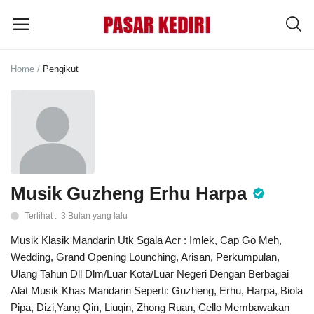
Home
Pengikut
Pasang
Iklan
MENU UTAMA
Kategori
Musik Guzheng Erhu Harpa
Terlihat : 3 Bulan yang lalu
Home
Musik Klasik Mandarin Utk Sgala Acr : Imlek, Cap Go Meh,
Wishlist
Wedding, Grand Opening Lounching, Arisan, Perkumpulan,
Ulang Tahun Dll Dlm/Luar Kota/Luar Negeri Dengan Berbagai
Blog
Alat Musik Khas Mandarin Seperti: Guzheng, Erhu, Harpa, Biola
Pipa, Dizi,Yang Qin, Liuqin, Zhong Ruan, Cello Membawakan
Tentang Kami