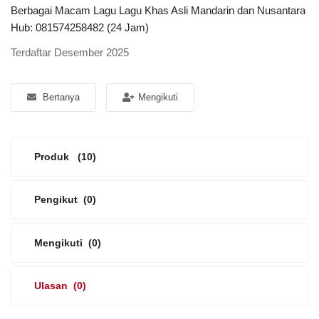
Berbagai Macam Lagu Lagu Khas Asli Mandarin dan Nusantara
Hub: 081574258482 (24 Jam)
Platform Iklan Gratis
Terdaftar Desember 2025
Hubungi Kami
Login
Bertanya
Mengikuti
Daftar
Produk
(10)
Lokasi
Pengikut
(0)
Mengikuti
(0)
Ulasan
(0)