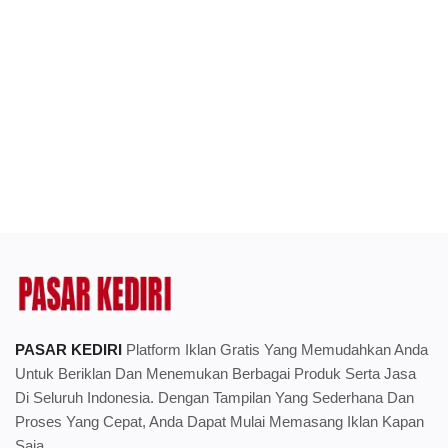
PASAR KEDIRI
Platform Iklan Gratis Yang Memudahkan Anda
Untuk Beriklan Dan Menemukan Berbagai Produk Serta Jasa
Di Seluruh Indonesia. Dengan Tampilan Yang Sederhana Dan
Proses Yang Cepat, Anda Dapat Mulai Memasang Iklan Kapan
Saja.