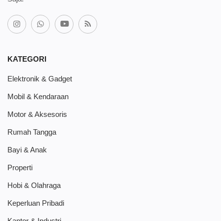
KATEGORI
Elektronik & Gadget
Mobil & Kendaraan
Motor & Aksesoris
Rumah Tangga
Bayi & Anak
Properti
Hobi & Olahraga
Keperluan Pribadi
Kantor & Industri